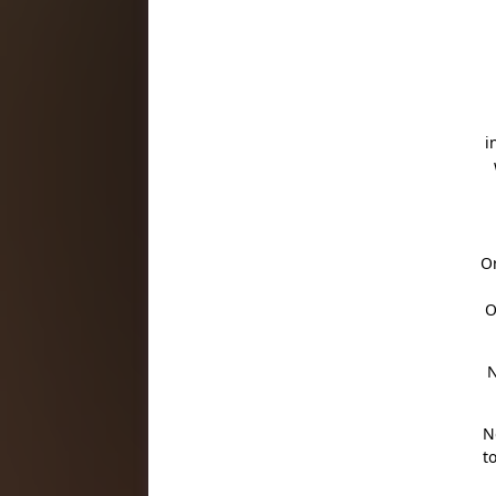
i
Or
O
N
N
t