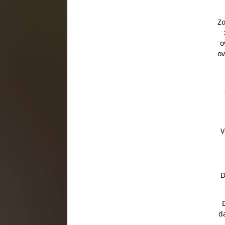
Zo
o
ov
V
D
d