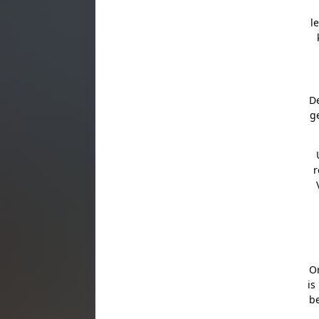
l
D
g
r
Or
is
b