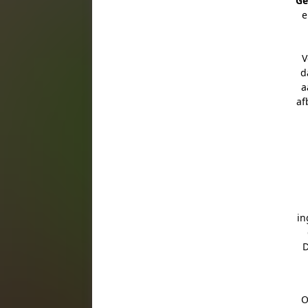
Ge
e
V
d
a
af
in
D
O