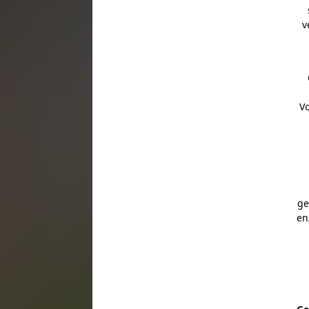
v
V
ge
en