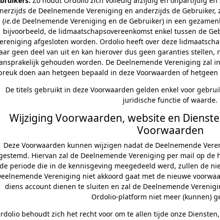
bruikers.
Zo houdt Ordolio zich volledig afzijdig en onpartijdig en
nerzijds de Deelnemende Vereniging en anderzijds de Gebruiker,
(
ie.
de Deelnemende Vereniging en de Gebruiker) in een gezamenlij
bijvoorbeeld, de lidmaatschapsovereenkomst enkel tussen de Geb
ereniging afgesloten worden. Ordolio heeft over deze lidmaatsch
aar geen deel van uit en kan hierover dus geen garanties stellen, 
ansprakelijk gehouden worden. De Deelnemende Vereniging zal i
breuk doen aan hetgeen bepaald in deze Voorwaarden of hetgeen
De titels gebruikt in deze Voorwaarden gelden enkel voor gebr
juridische functie of waarde.
Wijziging Voorwaarden, website en Diensten
Voorwaarden
Deze Voorwaarden kunnen wijzigen nadat de Deelnemende Veren
gestemd. Hiervan zal de Deelnemende Vereniging per mail op de 
de periode die in de kennisgeving meegedeeld werd, zullen de n
eelnemende Vereniging niet akkoord gaat met de nieuwe voorwa
diens account dienen te sluiten en zal de Deelnemende Verenigin
Ordolio-platform niet meer (kunnen) g
rdolio behoudt zich het recht voor om te allen tijde onze Diensten,