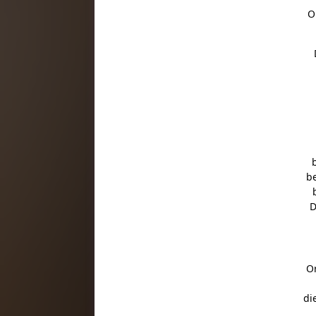
O
be
D
O
di