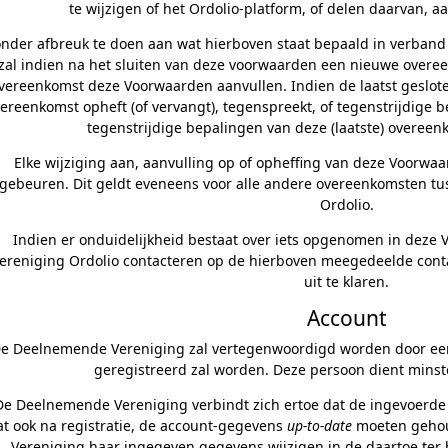
te wijzigen of het Ordolio-platform, of delen daarvan, aa
nder afbreuk te doen aan wat hierboven staat bepaald in verband
zal indien na het sluiten van deze voorwaarden een nieuwe overe
vereenkomst deze Voorwaarden aanvullen. Indien de laatst geslot
ereenkomst opheft (of vervangt), tegenspreekt, of tegenstrijdige b
tegenstrijdige bepalingen van deze (laatste) overeen
Elke wijziging aan, aanvulling op of opheffing van deze Voorwa
gebeuren. Dit geldt eveneens voor alle andere overeenkomsten t
Ordolio.
Indien er onduidelijkheid bestaat over iets opgenomen in dez
ereniging Ordolio contacteren op de hierboven meegedeelde con
uit te klaren.
Account
e Deelnemende Vereniging zal vertegenwoordigd worden door ee
geregistreerd zal worden. Deze persoon dient minste
De Deelnemende Vereniging verbindt zich ertoe dat de ingevoerde g
at ook na registratie, de account-gegevens
up-to-date
moeten gehou
Vereniging haar ingegeven gegevens wijzigen in de daartoe ter 