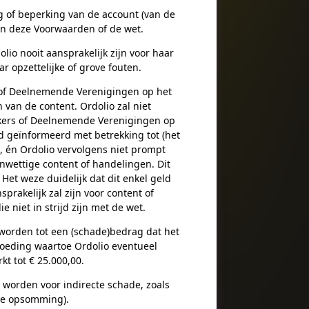
ng of beperking van de account (van de
n deze Voorwaarden of de wet.
io nooit aansprakelijk zijn voor haar
 opzettelijke of grove fouten.
s of Deelnemende Verenigingen op het
 van de content. Ordolio zal niet
uikers of Deelnemende Verenigingen op
rd geïnformeerd met betrekking tot (het
, én Ordolio vervolgens niet prompt
nwettige content of handelingen. Dit
 Het weze duidelijk dat dit enkel geld
sprakelijk zal zijn voor content of
niet in strijd zijn met de wet.
orden tot een (schade)bedrag dat het
oeding waartoe Ordolio eventueel
t tot € 25.000,00.
worden voor indirecte schade, zoals
eve opsomming).