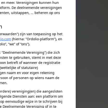
len en meer. Verenigingen kunnen hun
platform. De deelnemende verenigingen
enten, uitstappen, ... beheren op ons
n
rwaarden”) zijn van toepassing op het
lio.com
(hierna: “Ordolio-platform”), en
io”, “we” of “ons”).
: “Deelnemende Vereniging”) die zich
nsten te gebruiken, stemt in met deze
n betreft of wanneer de registratie
ettelijke of statutaire)
igen naam en voor eigen rekening
rsoon of personen op wiens naam de
omen.
eerdere) vereniging(en) die aangesloten
volgende Diensten aan: een platform om
 eenvoudige wijze in te schrijven bij
de Deelnemende Vereniging of in te