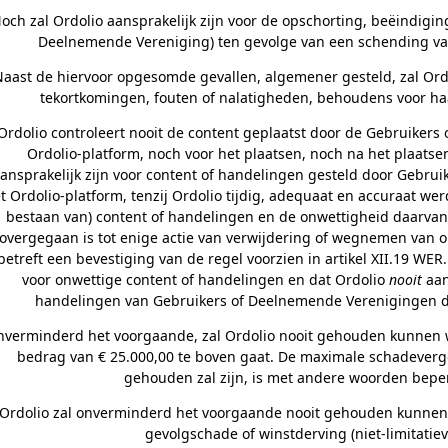
och zal Ordolio aansprakelijk zijn voor de opschorting, beëindigi
Deelnemende Vereniging) ten gevolge van een schending va
aast de hiervoor opgesomde gevallen, algemener gesteld, zal Ordol
tekortkomingen, fouten of nalatigheden, behoudens voor haar
Ordolio controleert nooit de content geplaatst door de Gebruiker
Ordolio-platform, noch voor het plaatsen, noch na het plaatsen
ansprakelijk zijn voor content of handelingen gesteld door Gebr
t Ordolio-platform, tenzij Ordolio tijdig, adequaat en accuraat we
bestaan van) content of handelingen en de onwettigheid daarvan
overgegaan is tot enige actie van verwijdering of wegnemen van o
betreft een bevestiging van de regel voorzien in artikel XII.19 WER.
voor onwettige content of handelingen en dat Ordolio
nooit
aan
handelingen van Gebruikers of Deelnemende Verenigingen die 
verminderd het voorgaande, zal Ordolio nooit gehouden kunnen w
bedrag van € 25.000,00 te boven gaat. De maximale schadeverg
gehouden zal zijn, is met andere woorden beperk
Ordolio zal onverminderd het voorgaande nooit gehouden kunnen 
gevolgschade of winstderving (niet-limitati