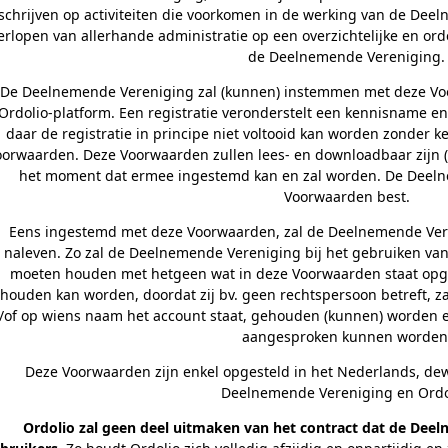
schrijven op activiteiten die voorkomen in de werking van de Deel
erlopen van allerhande administratie op een overzichtelijke en ord
de Deelnemende Vereniging.
De Deelnemende Vereniging zal (kunnen) instemmen met deze Voor
Ordolio-platform. Een registratie veronderstelt een kennisname 
daar de registratie in principe niet voltooid kan worden zonde
oorwaarden. Deze Voorwaarden zullen lees- en downloadbaar zijn
het moment dat ermee ingestemd kan en zal worden. De Deel
Voorwaarden best.
Eens ingestemd met deze Voorwaarden, zal de Deelnemende Ve
naleven. Zo zal de Deelnemende Vereniging bij het gebruiken va
moeten houden met hetgeen wat in deze Voorwaarden staat opg
houden kan worden, doordat zij bv. geen rechtspersoon betreft, zal
/of op wiens naam het account staat, gehouden (kunnen) worden 
aangesproken kunnen worden
Deze Voorwaarden zijn enkel opgesteld in het Nederlands, dewe
Deelnemende Vereniging en Ordo
Ordolio zal geen deel uitmaken van het contract dat de Deel