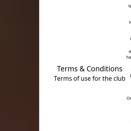
N
N
a
he
Terms & Conditions
Terms of use for the club
On