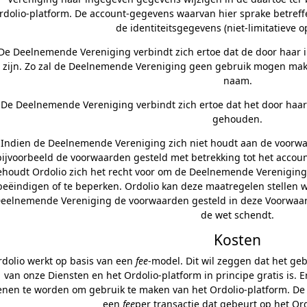
rdolio-platform. De account-gegevens waarvan hier sprake betref
de identiteitsgegevens (niet-limitatieve
De Deelnemende Vereniging verbindt zich ertoe dat de door haar 
zijn. Zo zal de Deelnemende Vereniging geen gebruik mogen make
naam.
De Deelnemende Vereniging verbindt zich ertoe dat het door ha
gehouden.
Indien de Deelnemende Vereniging zich niet houdt aan de voorwa
bijvoorbeeld de voorwaarden gesteld met betrekking tot het accoun
houdt Ordolio zich het recht voor om de Deelnemende Vereniging z
beëindigen of te beperken. Ordolio kan deze maatregelen stellen 
eelnemende Vereniging de voorwaarden gesteld in deze Voorwaar
de wet schendt.
Kosten
rdolio werkt op basis van een
fee
-model. Dit wil zeggen dat het g
van onze Diensten en het Ordolio-platform in principe gratis is. E
enen te worden om gebruik te maken van het Ordolio-platform. De
een
fee
per transactie dat gebeurt op het Or