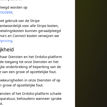
pleegd worden op
s/920898
.
het gebruik van de Stripe
twoordelijk voor alle Stripe kosten,
e betalingskosten kunnen geraadpleegd
ema's en Connect kosten verwijzen we
/pricing
.
jkheid
 haar Diensten en het Ordolio-platform
de toegang tot onze Diensten en het
lijke onderbreking of beperking van de
van een grove of opzettelijke fout.
auwkeurigheden in onze Diensten of op
grove of opzettelijke fout.
iensten of het Ordolio-platform schade
apparatuur, behoudens wanneer sprake
t.