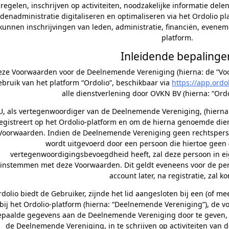
regelen, inschrijven op activiteiten, noodzakelijke informatie de
edenadministratie digitaliseren en optimaliseren via het Ordolio 
kunnen inschrijvingen van leden, administratie, financiën, evenem
platform.
Inleidende bepalinge
eze Voorwaarden voor de Deelnemende Vereniging (hierna: de “Voo
ebruik van het platform “Ordolio”, beschikbaar via
https://app.ordo
alle dienstverlening door OVKN BV (hierna: “Ordol
U, als vertegenwoordiger van de Deelnemende Vereniging, (hierna
egistreert op het Ordolio-platform en om de hierna genoemde die
Voorwaarden. Indien de Deelnemende Vereniging geen rechtspersoo
wordt uitgevoerd door een persoon die hiertoe geen (w
vertegenwoordigingsbevoegdheid heeft, zal deze persoon in e
instemmen met deze Voorwaarden. Dit geldt eveneens voor de pe
account later, na registratie, zal k
dolio biedt de Gebruiker, zijnde het lid aangesloten bij een (of m
 bij het Ordolio-platform (hierna: “Deelnemende Vereniging”), de 
epaalde gegevens aan de Deelnemende Vereniging door te geven, op
de Deelnemende Vereniging, in te schrijven op activiteiten van 