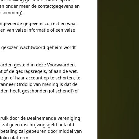
fen onder meer de contactgegevens en
 opsomming).
ingevoerde gegevens correct en waar
n van valse informatie of een valse
ar gekozen wachtwoord geheim wordt
arden gesteld in deze Voorwaarden,
t of de gedragsregels, of aan de wet,
ijn of haar account op te schorten, te
wanneer Ordolio van mening is dat de
den heeft geschonden (of schendt) of
ebruik door de Deelnemende Vereniging
r zal geen inschrijvingsgeld betaald
 betaling zal gebeuren door middel van
dolio-platform.