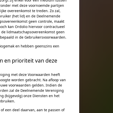
 zorgt zij enkel voor een medium tussen
 zonder met deze voornoemde partijen
ke overeenkomst te treden. Zo zal,
ruiker (het lid) en de Deelnemende
apsovereenkomst geen controle, maakt
noch kan Ordolio hiervoor contractueel
n de lidmaatschapsovereenkomst geen
 bepaald in de Gebruikersvoorwaarden.
uiksgemak en hebben geenszins een
 en prioriteit van deze
iging met deze Voorwaarden heeft
hoogte worden gebracht. Na afloop van
ieuwe voorwaarden gelden. Indien de
arden zal de Deelnemende Vereniging
g (bijgevolg) onze Diensten en het
ebruiken.
 of een deel daarvan, aan te passen of