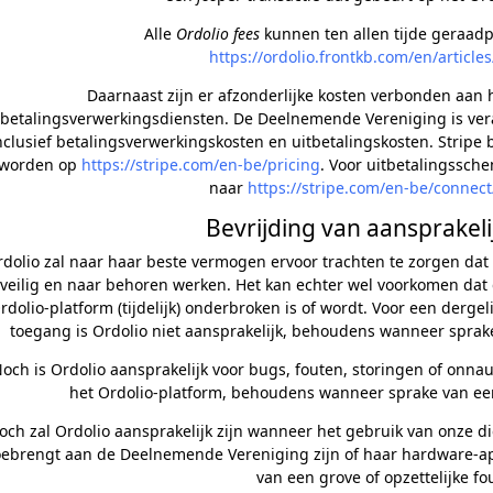
Alle
Ordolio fees
kunnen ten allen tijde geraad
https://ordolio.frontkb.com/en/article
Daarnaast zijn er afzonderlijke kosten verbonden aan 
betalingsverwerkingsdiensten. De Deelnemende Vereniging is veran
nclusief betalingsverwerkingskosten en uitbetalingskosten. Strip
worden op
https://stripe.com/en-be/pricing
. Voor uitbetalingssch
naar
https://stripe.com/en-be/connect
Bevrijding van aansprakeli
dolio zal naar haar beste vermogen ervoor trachten te zorgen dat
veilig en naar behoren werken. Het kan echter wel voorkomen dat 
rdolio-platform (tijdelijk) onderbroken is of wordt. Voor een derge
toegang is Ordolio niet aansprakelijk, behoudens wanneer sprake 
och is Ordolio aansprakelijk voor bugs, fouten, storingen of onn
het Ordolio-platform, behoudens wanneer sprake van een 
och zal Ordolio aansprakelijk zijn wanneer het gebruik van onze d
oebrengt aan de Deelnemende Vereniging zijn of haar hardware-
van een grove of opzettelijke fou